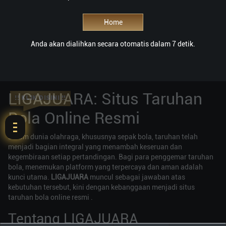
Home
Anda akan dialihkan secara otomatis dalam 7 detik.
LIGAJUARA: Situs Taruhan
!! KLIK DISINI !!
Bola Online Resmi
Dalam dunia olahraga, khususnya sepak bola, taruhan telah
menjadi bagian integral yang menambah keseruan dan
kegembiraan setiap pertandingan. Bagi para penggemar taruhan
bola, menemukan platform yang terpercaya dan aman adalah
kunci utama.
LIGAJUARA
muncul sebagai jawaban atas
kebutuhan tersebut, kini dengan kebanggaan menjadi situs
taruhan bola online resmi .
Tentang LIGAJUARA