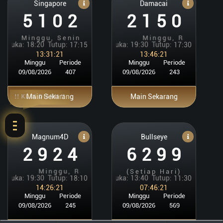
Singapore
Damacai
5
1
0
2
2
1
5
0
Minggu, Senin, Rabu, Kamis, Sabtu
Minggu, Rabu, Sab
Buka:
18:20
Tutup:
17:15
Buka:
19:30
Tutup:
17:30
13:31:21
13:46:21
Minggu
Periode
Minggu
Periode
09/08/2026
407
09/08/2026
243
Main Sekarang
Main Sekarang
!! KLIK DISINI !!
Magnum4D
Bullseye
2
9
2
4
6
2
9
9
Minggu, Rabu, Sabtu
(Setiap Hari)
Buka:
19:30
Tutup:
18:10
Buka:
13:40
Tutup:
11:30
14:26:21
07:46:21
Minggu
Periode
Minggu
Periode
09/08/2026
245
09/08/2026
569